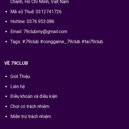
Chánh, Hồ Chí Minh, Việt Nam
Mã số Thuế: 0312741726
Hotline:
0376.953.086
Email:
79clubmy@gmail.com
Tags: #79club #conggame_79club #tai79club
VỀ 79CLUB
Giới Thiệu
Liên hệ
Điều khoản và điều kiện
Chơi có trách nhiệm
Miễn trừ trách nhiệm