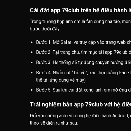
Cài đặt app 79club trên hệ điều hành 
Trong trường hợp anh em là fan cứng nhà táo, mon
bước dưới đây:
Bước 1: Mở Safari và truy cập vào trang web c
Bước 2: Tại trang chủ, tìm mục tải app 79club 
Bước 3: Hệ thống sẽ tự động chuyển hướng đến
Bước 4: Nhấn nút “Tải về”, xác thực bằng Face 
thể tải ứng dung về máy)
Bước 5: Sau khi cài đặt xong, anh em mở ứng d
Trải nghiệm bản app 79club với hệ đi
Đối với những anh em dùng hệ điều hành Android, q
theo sẽ diễn ra như sau: