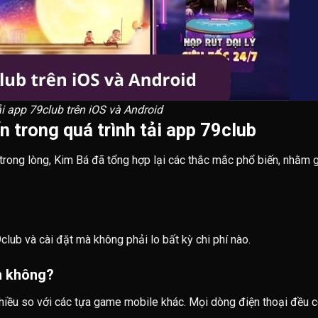
ải app 79club trên iOS và Android
n trong quá trình tải app 79club
trong lòng, Kim Bá đã tổng hợp lại các thắc mắc phổ biến, nhằm g
lub và cài đặt mà không phải lo bất kỳ chi phí nào.
m không?
hiều so với các tựa game mobile khác. Mọi dòng điện thoại đều c