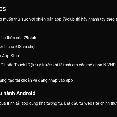
IOS
g muốn thử sức với phiên bản app 79club thì hãy nhanh tay theo 
hính thức của
79club
.
dành cho iOS và chọn.
 App Store.
ID hoặc Touch ID.(lưu ý trước khi tải anh em cần mở quản lý VNP
ụng, tạo tài khoản và đăng nhập vào app.
ều hành Android
uá trình tải app cũng khá tương tự. Bắt đầu từ website chính thứ