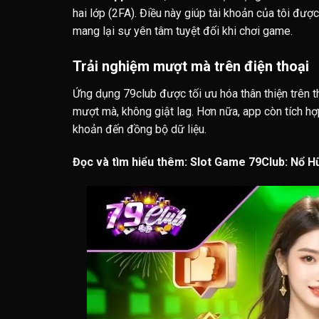
hai lớp (2FA). Điều này giúp tài khoản của tôi đượ
mang lại sự yên tâm tuyệt đối khi chơi game.
Trải nghiệm mượt mà trên điện thoại
Ứng dụng 79club được tối ưu hóa thân thiện trên t
mượt mà, không giật lag. Hơn nữa, app còn tích hợ
khoản đến đồng bộ dữ liệu.
Đọc và tìm hiểu thêm:
Slot Game 79Club: Nổ H