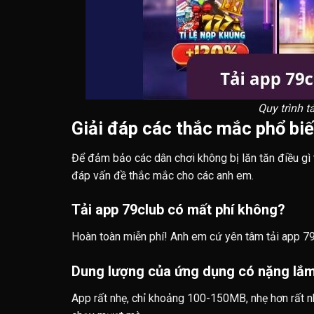
Quy trình t
Giải đáp các thắc mắc phổ biế
Để đảm bảo các dân chơi không bị lăn tăn điều gì 
đáp vấn đề thắc mắc cho các anh em.
Tải app 79club có mất phí không?
Hoàn toàn miễn phí! Anh em cứ yên tâm tải app 79c
Dung lượng của ứng dụng có nặng lắ
App rất nhẹ, chỉ khoảng 100-150MB, nhẹ hơn rất n