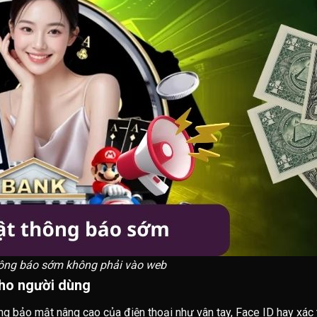
ông báo sớm không phải vào web
cho người dùng
năng bảo mật nâng cao của điện thoại như vân tay, Face ID hay xác