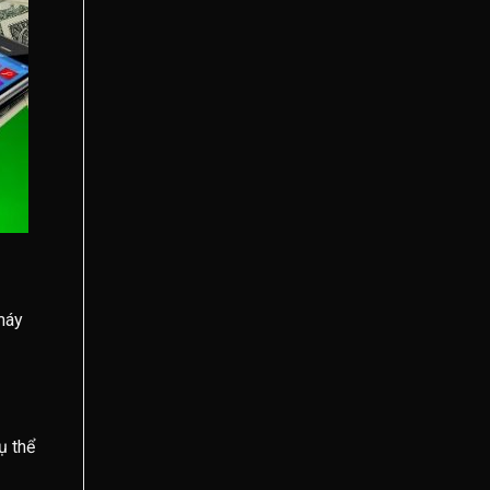
máy
ụ thể