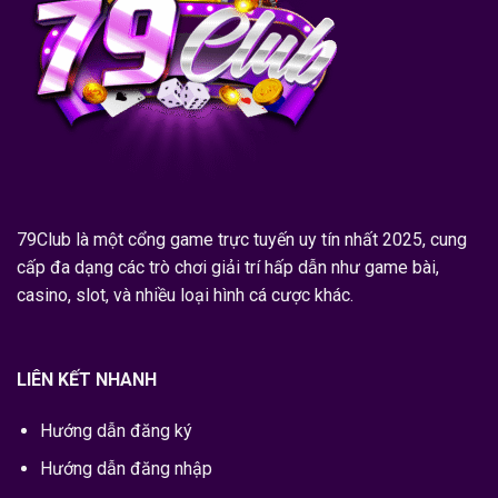
79Club
là một cổng game trực tuyến uy tín nhất 2025, cung
cấp đa dạng các trò chơi giải trí hấp dẫn như game bài,
casino, slot, và nhiều loại hình cá cược khác.
LIÊN KẾT NHANH
Hướng dẫn đăng ký
Hướng dẫn đăng nhập