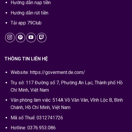
Hướng dẫn nạp tiền
Hướng dẫn rút tiền
Tải app 79Club
THÔNG TIN LIÊN HỆ
Website: https://goverment.de.com/
Trụ sở: 117 Đường số 7, Phường An Lạc, Thành phố Hồ
Chí Minh, Việt Nam
Văn phòng làm việc:
514A Võ Văn Vân, Vĩnh Lộc B, Bình
Chánh, Hồ Chí Minh, Việt Nam
Mã số Thuế: 0312741726
Hotline:
0376.953.086