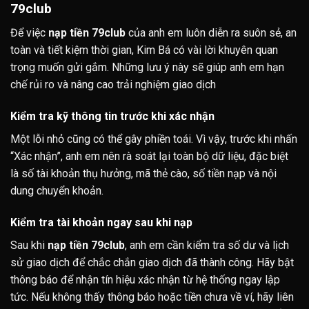
79club
Để việc
nạp tiền 79club
của anh em luôn diễn ra suôn sẻ, an
toàn và tiết kiệm thời gian, Kim Bá có vài lời khuyên quan
trọng muốn gửi gắm. Những lưu ý này sẽ giúp anh em hạn
chế rủi ro và nâng cao trải nghiệm giao dịch
Kiểm tra kỹ thông tin trước khi xác nhận
Một lỗi nhỏ cũng có thể gây phiền toái. Vì vậy, trước khi nhấn
“Xác nhận”, anh em nên rà soát lại toàn bộ dữ liệu, đặc biệt
là số tài khoản thụ hưởng, mã thẻ cào, số tiền nạp và nội
dung chuyển khoản.
Kiểm tra tài khoản ngay sau khi nạp
Sau khi
nạp tiền 79club
, anh em cần kiểm tra số dư và lịch
sử giao dịch để chắc chắn giao dịch đã thành công. Hãy bật
thông báo để nhận tín hiệu xác nhận từ hệ thống ngay lập
tức. Nếu không thấy thông báo hoặc tiền chưa về ví, hãy liên