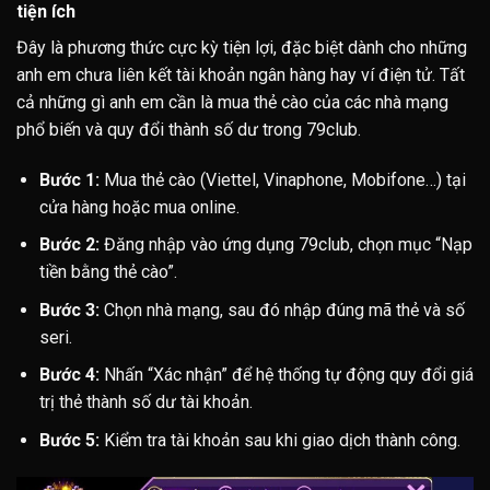
tiện ích
Đây là phương thức cực kỳ tiện lợi, đặc biệt dành cho những
anh em chưa liên kết tài khoản ngân hàng hay ví điện tử. Tất
cả những gì anh em cần là mua thẻ cào của các nhà mạng
phổ biến và quy đổi thành số dư trong 79club.
Bước 1:
Mua thẻ cào (Viettel, Vinaphone, Mobifone…) tại
cửa hàng hoặc mua online.
Bước 2:
Đăng nhập vào ứng dụng 79club, chọn mục “Nạp
tiền bằng thẻ cào”.
Bước 3:
Chọn nhà mạng, sau đó nhập đúng mã thẻ và số
seri.
Bước 4:
Nhấn “Xác nhận” để hệ thống tự động quy đổi giá
trị thẻ thành số dư tài khoản.
Bước 5:
Kiểm tra tài khoản sau khi giao dịch thành công.