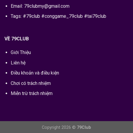
Email:
79clubmy@gmail.com
Tags: #79club #conggame_79club #tai79club
VỀ 79CLUB
Giới Thiệu
Liên hệ
Điều khoản và điều kiện
Chơi có trách nhiệm
Miễn trừ trách nhiệm
Copyright 2026 ©
79Club