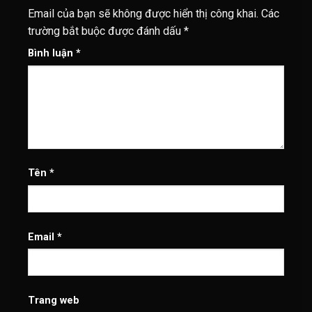
Email của bạn sẽ không được hiển thị công khai.
Các
trường bắt buộc được đánh dấu
*
Bình luận
*
Tên
*
Email
*
Trang web