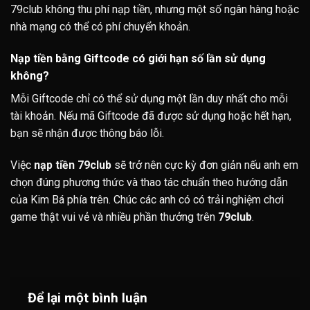
79club không thu phí nạp tiền, nhưng một số ngân hàng hoặc
nhà mạng có thể có phí chuyển khoản.
Nạp tiền bằng Giftcode có giới hạn số lần sử dụng
không?
Mỗi Giftcode chỉ có thể sử dụng một lần duy nhất cho mỗi
tài khoản. Nếu mã Giftcode đã được sử dụng hoặc hết hạn,
bạn sẽ nhận được thông báo lỗi.
Việc
nạp tiền 79club
sẽ trở nên cực kỳ đơn giản nếu anh em
chọn đúng phương thức và thao tác chuẩn theo hướng dẫn
của Kim Bá phía trên. Chúc các anh có có trải nghiệm chơi
game thật vui vẻ và nhiều phần thưởng trên
79club
.
Để lại một bình luận