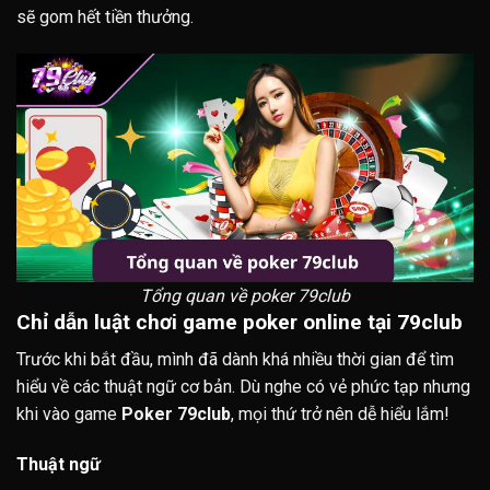
sẽ gom hết tiền thưởng.
Tổng quan về poker 79club
Chỉ dẫn luật chơi game poker online tại 79club
Trước khi bắt đầu, mình đã dành khá nhiều thời gian để tìm
hiểu về các thuật ngữ cơ bản. Dù nghe có vẻ phức tạp nhưng
khi vào game
Poker 79club
, mọi thứ trở nên dễ hiểu lắm!
Thuật ngữ