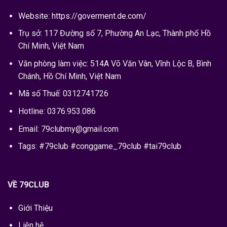
Website: https://goverment.de.com/
Trụ sở: 117 Đường số 7, Phường An Lạc, Thành phố Hồ
Chí Minh, Việt Nam
Văn phòng làm việc:
514A Võ Văn Vân, Vĩnh Lộc B, Bình
Chánh, Hồ Chí Minh, Việt Nam
Mã số Thuế: 0312741726
Hotline:
0376.953.086
Email:
79clubmy@gmail.com
Tags: #79club #conggame_79club #tai79club
VỀ 79CLUB
Giới Thiệu
Liên hệ