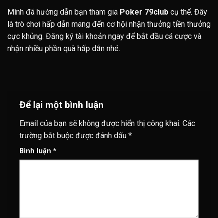
Mình đã hướng dẫn bạn tham gia
Poker 79club
cụ thể. Đây
là trò chơi hấp dẫn mang đến cơ hội nhận thưởng tiền thưởng
cực khủng. Đăng ký tài khoản ngay để bắt đầu cá cược và
nhận nhiều phần quà hấp dẫn nhé.
Để lại một bình luận
Email của bạn sẽ không được hiển thị công khai.
Các
trường bắt buộc được đánh dấu
*
Bình luận
*